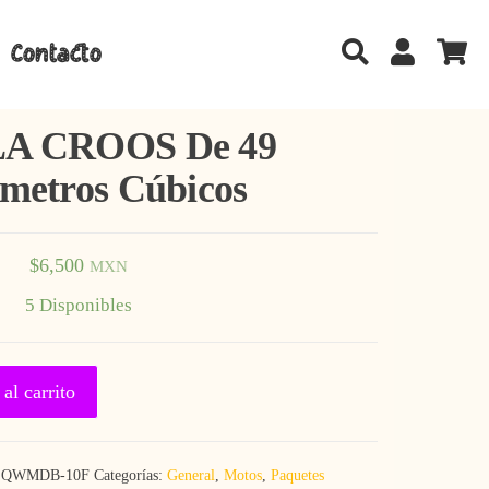
Contacto
A CROOS De 49
metros Cúbicos
$
6,500
MXN
5 Disponibles
 49 Centímetros Cúbicos Cantidad
al carrito
:
QWMDB-10F
Categorías:
General
,
Motos
,
Paquetes