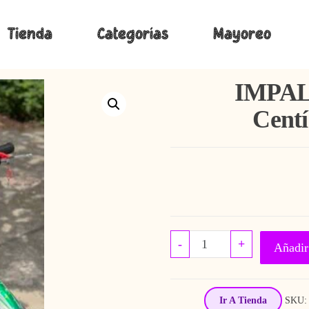
Tienda
Categorías
Mayoreo
IMPAL
Centí
IMPALA CROOS De
-
+
Añadir 
Ir A Tienda
SKU