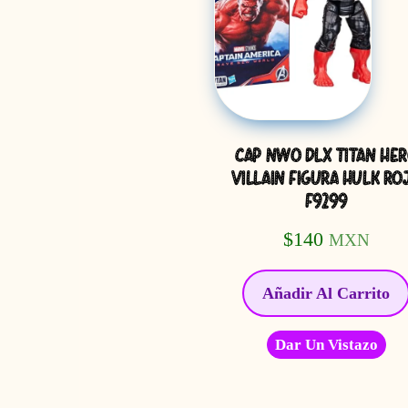
CAP NWO DLX TITAN HE
VILLAIN FIGURA HULK RO
F9299
$
140
MXN
Añadir Al Carrito
Dar Un Vistazo