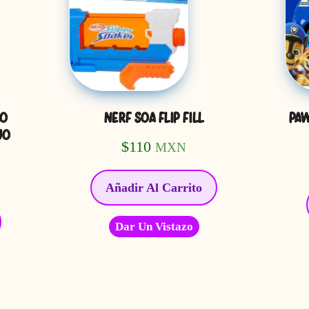
RO
NERF SOA FLIP FILL
PAW
JO
$
110
MXN
Añadir Al Carrito
Dar Un Vistazo