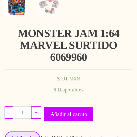
MONSTER JAM 1:64
MARVEL SURTIDO
6069960
$
101
MXN
6 Disponibles
MONSTER JAM 1:64 MARVEL SURTIDO 60699
-
+
Añadir al carrito