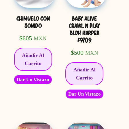
CHIMUELO CON
BABY ALIVE
SONIDO
CRAWL N PLAY
BLDH HARPER
$
605
MXN
F9709
$
500
MXN
Añadir Al
Carrito
Añadir Al
Carrito
Dar Un Vistazo
Dar Un Vistazo