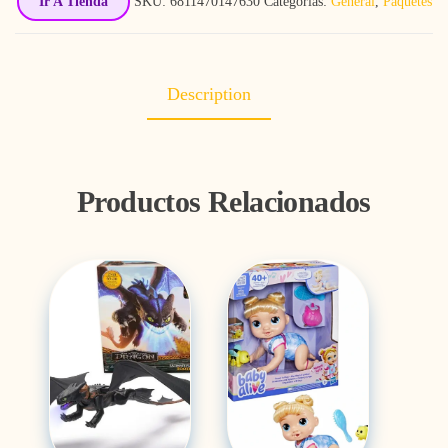
Ir A Tienda
SKU:
6811470147630
Categorías:
General
,
Paquetes
Description
Productos Relacionados