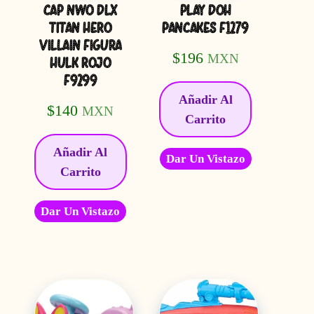
CAP NWO DLX
PLAY DOH
TITAN HERO
PANCAKES F1279
VILLAIN FIGURA
$
196
MXN
HULK ROJO
F9299
Añadir Al
$
140
MXN
Carrito
Añadir Al
Dar Un Vistazo
Carrito
Dar Un Vistazo