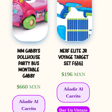
MM GABBYS
NERF ELITE JR
DOLLHOUSE
VOYAGE TARGET
PARTY BUS
SET F6361
MONTABLE
$
196
MXN
GABBY
$
660
MXN
Añadir Al
Carrito
Añadir Al
Carrito
Dar Un Vistazo