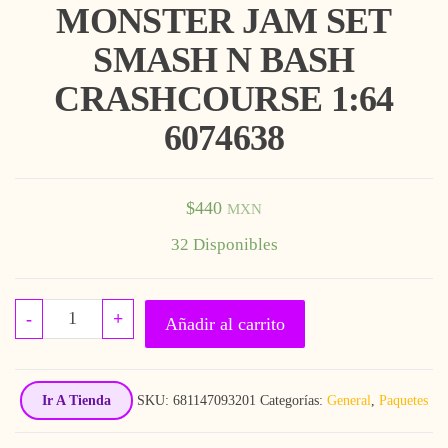
MONSTER JAM SET
SMASH N BASH
CRASHCOURSE 1:64
6074638
$
440
MXN
32 Disponibles
MONSTER JAM SET SMASH N BASH CRASHCO
-
+
Añadir al carrito
Ir A Tienda
SKU:
681147093201
Categorías:
General
,
Paquetes