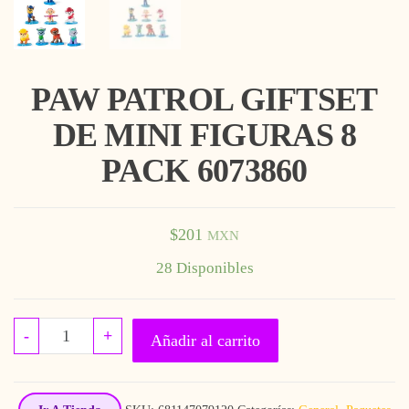
PAW PATROL GIFTSET
DE MINI FIGURAS 8
PACK 6073860
$
201
MXN
28 Disponibles
PAW PATROL GIFTSET DE MINI FIGURAS 8 
-
+
Añadir al carrito