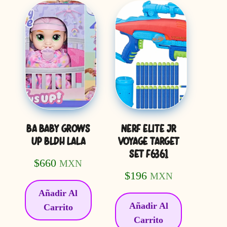
BA BABY GROWS
NERF ELITE JR
UP BLDH LALA
VOYAGE TARGET
SET F6361
$
660
MXN
$
196
MXN
Añadir Al
Añadir Al
Carrito
Carrito