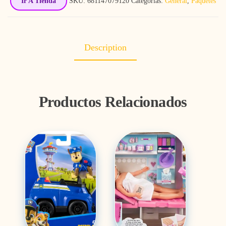
Ir A Tienda
SKU:
681147079120
Categorías:
General
,
Paquetes
Description
Productos Relacionados