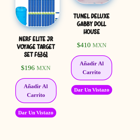
TUNEL DELUXE
GABBY DOLL
HOUSE
NERF ELITE JR
$
410
MXN
VOYAGE TARGET
SET F6361
Añadir Al
$
196
MXN
Carrito
Añadir Al
Dar Un Vistazo
Carrito
Dar Un Vistazo