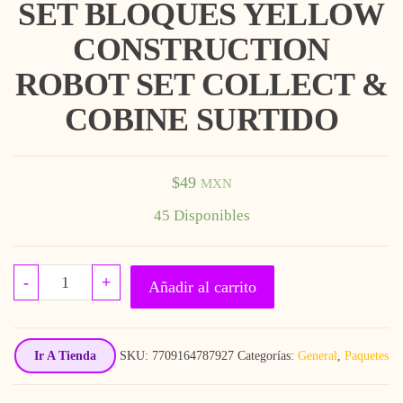
SET BLOQUES YELLOW
CONSTRUCTION
ROBOT SET COLLECT &
COBINE SURTIDO
$
49
MXN
45 Disponibles
SET BLOQUES YELLOW CONSTRUCTION RO
-
+
Añadir al carrito
Ir A Tienda
SKU:
7709164787927
Categorías:
General
,
Paquetes