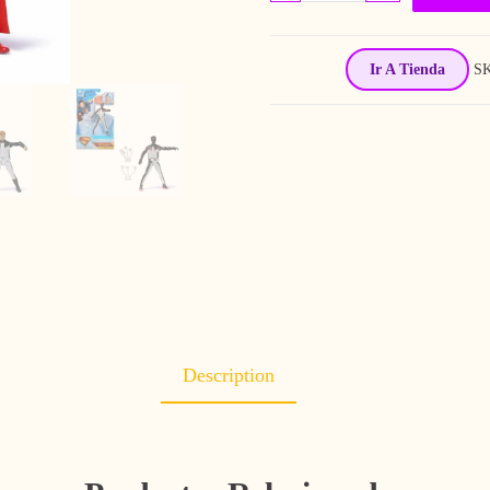
Ir A Tienda
S
Description