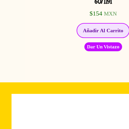
6071191
$
154
MXN
Añadir Al Carrito
Dar Un Vistazo