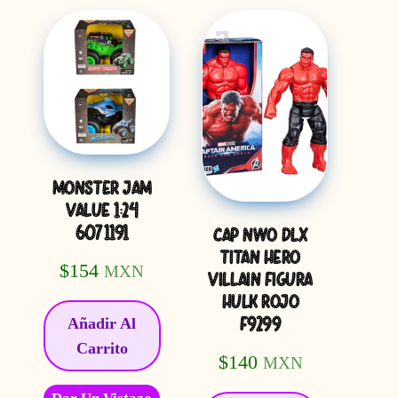
MONSTER JAM
VALUE 1:24
6071191
CAP NWO DLX
TITAN HERO
$
154
MXN
VILLAIN FIGURA
HULK ROJO
Añadir Al
F9299
Carrito
$
140
MXN