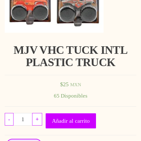
MJV VHC TUCK INTL
PLASTIC TRUCK
$
25
MXN
65 Disponibles
MJV VHC TUCK INTL PLASTIC TRUCK Can
-
+
Añadir al carrito