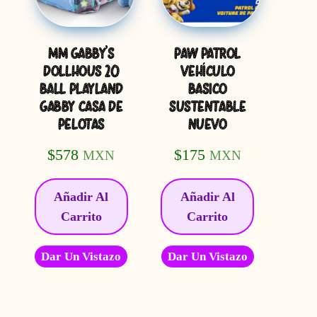
MM GABBY’S
PAW PATROL
DOLLHOUS 20
VEHÍCULO
BALL PLAYLAND
BASICO
GABBY CASA DE
SUSTENTABLE
PELOTAS
NUEVO
$
578
$
175
MXN
MXN
Añadir Al
Añadir Al
Carrito
Carrito
Dar Un Vistazo
Dar Un Vistazo